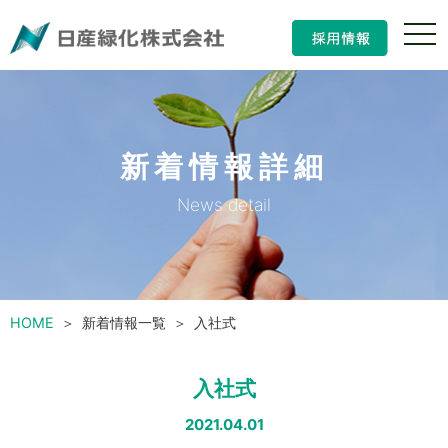
ナ
ビ
ゲ
ー
シ
ョ
ン
新着情報詳細
の
開
閉
News detail
HOME
新着情報一覧
入社式
入社式
2021.04.01