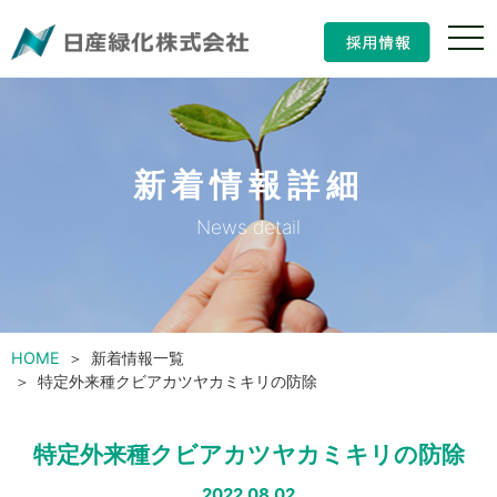
ナ
ビ
ゲ
ー
シ
ョ
ン
新着情報詳細
の
開
閉
News detail
HOME
新着情報一覧
特定外来種クビアカツヤカミキリの防除
特定外来種クビアカツヤカミキリの防除
2022.08.02