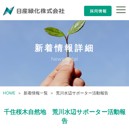
ナ
ビ
ゲ
ー
シ
ョ
ン
新着情報詳細
の
開
閉
News detail
HOME
新着情報一覧
荒川水辺サポーター活動報告
千住桜木自然地 荒川水辺サポーター活動報
告