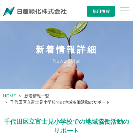
ナ
ビ
ゲ
ー
シ
ョ
ン
新着情報詳細
の
開
閉
News detail
HOME
新着情報一覧
千代田区立富士見小学校での地域協働活動のサポート
千代田区立富士見小学校での地域協働活動の
サポート