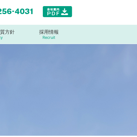
ナ
ビ
ゲ
ー
質方針
採用情報
シ
ョ
cy
Recruit
ン
の
開
閉