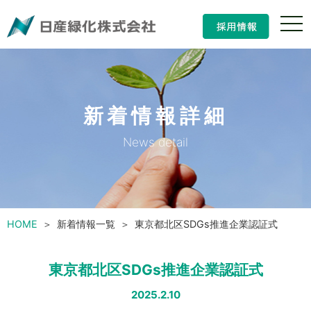
ナ
ビ
ゲ
ー
シ
ョ
ン
新着情報詳細
の
開
閉
News detail
HOME
新着情報一覧
東京都北区SDGs推進企業認証式
東京都北区SDGs推進企業認証式
2025.2.10