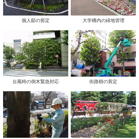
個人邸の剪定
大学構内の緑地管理
台風時の倒木緊急対応
街路樹の剪定