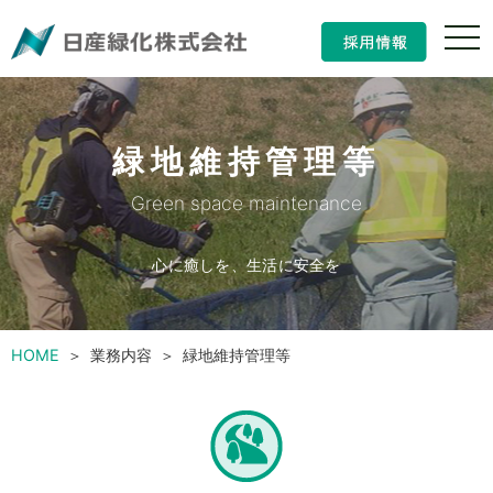
ナ
ビ
ゲ
ー
シ
ョ
緑地維持管理等
ン
の
開
Green space maintenance
閉
心に癒しを、生活に安全を
HOME
業務内容
緑地維持管理等